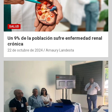
SALUD
Un 9% de la población sufre enfermedad renal
crónica
22 de octubre de 2024
Amaury Landesta