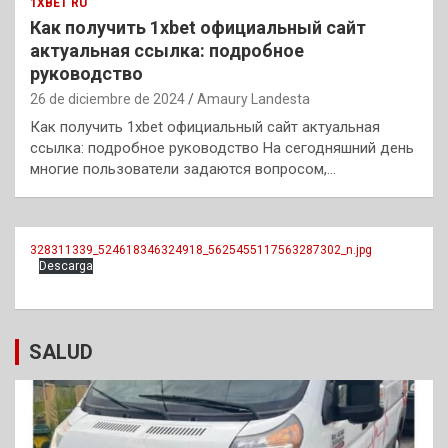
1XBET RU
Как получить 1xbet официальный сайт
актуальная ссылка: подробное
руководство
26 de diciembre de 2024
Amaury Landesta
Как получить 1xbet официальный сайт актуальная
ссылка: подробное руководство На сегодняшний день
многие пользователи задаются вопросом,…
328311339_524618346324918_5625455117563287302_n.jpg
Descarga
SALUD