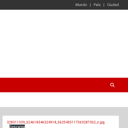
Mundo
País
Ciudad
328311339_524618346324918_5625455117563287302_n.jpg
Descarga