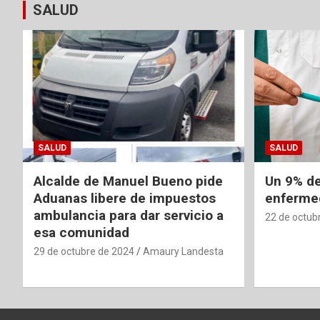
SALUD
SALUD
SALUD
Alcalde de Manuel Bueno pide
Un 9% de
Aduanas libere de impuestos
enfermed
ambulancia para dar servicio a
22 de octub
esa comunidad
29 de octubre de 2024
Amaury Landesta