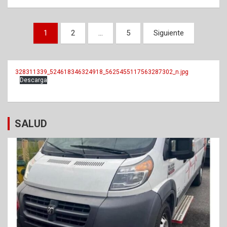
Paginación
1
2
…
5
Siguiente
de
entradas
328311339_524618346324918_5625455117563287302_n.jpg
Descarga
SALUD