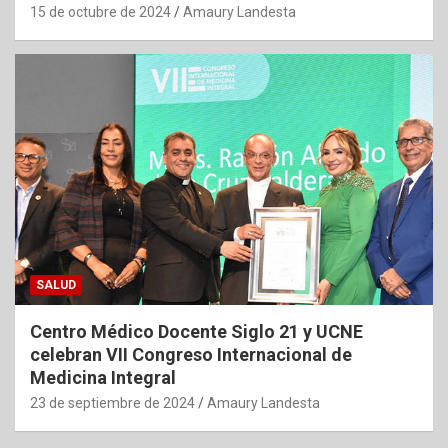
15 de octubre de 2024
Amaury Landesta
SALUD
Centro Médico Docente Siglo 21 y UCNE
celebran VII Congreso Internacional de
Medicina Integral
23 de septiembre de 2024
Amaury Landesta