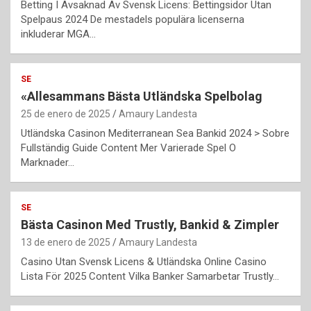
Betting I Avsaknad Av Svensk Licens: Bettingsidor Utan
Spelpaus 2024 De mestadels populära licenserna
inkluderar MGA…
SE
«Allesammans Bästa Utländska Spelbolag
25 de enero de 2025
Amaury Landesta
Utländska Casinon Mediterranean Sea Bankid 2024 > Sobre
Fullständig Guide Content Mer Varierade Spel O
Marknader…
SE
Bästa Casinon Med Trustly, Bankid & Zimpler
13 de enero de 2025
Amaury Landesta
Casino Utan Svensk Licens & Utländska Online Casino
Lista För 2025 Content Vilka Banker Samarbetar Trustly…