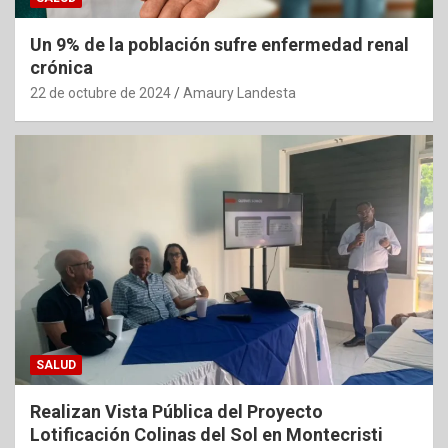
Un 9% de la población sufre enfermedad renal
crónica
22 de octubre de 2024
Amaury Landesta
SALUD
Realizan Vista Pública del Proyecto
Lotificación Colinas del Sol en Montecristi