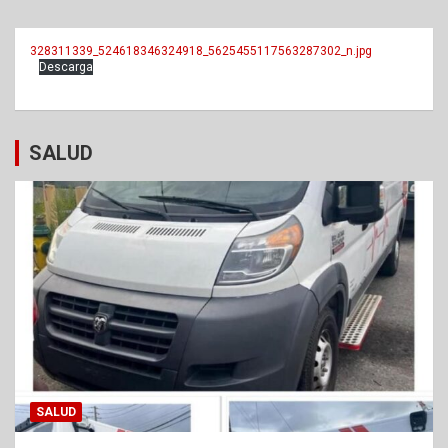
328311339_524618346324918_5625455117563287302_n.jpg
Descarga
SALUD
SALUD