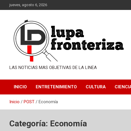
Saltar
jueves, agosto 6, 2026
al
contenido
LAS NOTICIAS MAS OBJETIVAS DE LA LINEA
INICIO
ENTRETENIMIENTO
CULTURA
CIENCI
Inicio
POST
Economía
Categoría:
Economía