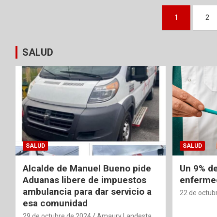
Paginación
1
2
de
entradas
SALUD
SALUD
SALUD
Alcalde de Manuel Bueno pide
Un 9% de
Aduanas libere de impuestos
enfermed
ambulancia para dar servicio a
22 de octub
esa comunidad
29 de octubre de 2024
Amaury Landesta