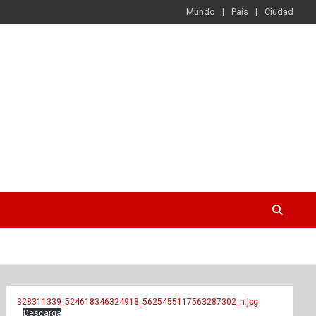
Mundo
País
Ciudad
328311339_524618346324918_5625455117563287302_n.jpg
Descarga