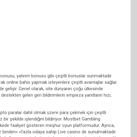
 bonusu, yatırım bonusu gibi çeşitli bonuslar sunmaktadır.
k online bahis yapmak isteyenlere çeşitli avantajlar sağlar.
 gelişir. Genel olarak, site dünyanın çoğu ülkesinde
destekten gelen geri bildirimlerin empieza yanıtların hızı,
ipto paralar dahil olmak üzere para çekmek için çeşitli
bir şekilde işlendiğini bildiriyor. Mostbet Gambling
lkede faaliyet gösteren meşhur oyun platformudur. Ayrıca,
z binden» «fazla odaya sahip Live casino de sunulmaktadır.