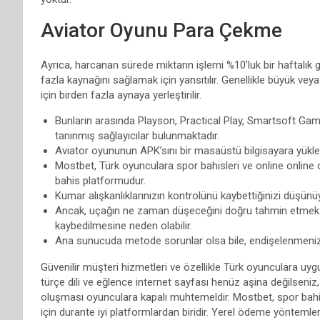
Aviator Oyunu Para Çekme
Ayrıca, harcanan sürede miktarın işlemi %10’luk bir haftalık g
fazla kaynağını sağlamak için yansıtılır. Genellikle büyük ve
için birden fazla aynaya yerleştirilir.
Bunların arasında Playson, Practical Play, Smartsoft G
tanınmış sağlayıcılar bulunmaktadır.
Aviator oyununun APK’sını bir masaüstü bilgisayara yükle
Mostbet, Türk oyunculara spor bahisleri ve online online 
bahis platformudur.
Kumar alışkanlıklarınızın kontrolünü kaybettiğinizi düşün
Ancak, uçağın ne zaman düşeceğini doğru tahmin etmek b
kaybedilmesine neden olabilir.
Ana sunucuda metode sorunlar olsa bile, endişelenmeniz i
Güvenilir müşteri hizmetleri ve özellikle Türk oyunculara uy
türçe dili ve eğlence internet sayfası henüz aşina değilseniz, b
oluşması oyunculara kapalı muhtemeldir. Mostbet, spor bahis
için durante iyi platformlardan biridir. Yerel ödeme yöntemle