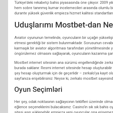
Türkiye’deki rekabetçi bahis piyasasında öne çıkıyor. 2009 y
hem sobre tanınmış kumar incelemecileri arasında olumlu bir
durante yüksek güvenlik empieza hizmet kalitesi standartların
Uduşlarımı Mostbet-dan Ne
Aviator oyununun temelinde, oyuncuların bir uçağın yükseli
etmesi gerektiği bir sistem bulunmaktadır. Sorusunun cevabı, 
karmaşık bir aviator algoritması tarafından yönetilmesinde 
öngörülemez olmasını sağlayarak, oyuncuların kazanma şansı
Mostbet internet sitesinin ana sürümü engellendiğinde zerkal
burada saklanır. Resmi internet sitesinde hesap oluşturabilir v
şey hesap oluşturmak için de geçerlidir – zerkalo’ya kayıt ola
sayfanıza erişebilirsiniz. Neyse ki, zerkalo mostbet sayesin
Oyun Seçimləri
Her şey, odak noktasının sağlayıcının teklifleri üzerinde olma
eğlence seçeneklerini bulacaksınız. Casino’in sık sık bahis 
sitesi aşırı yüklenebilir empieza yeni oyuncular ona erişeme