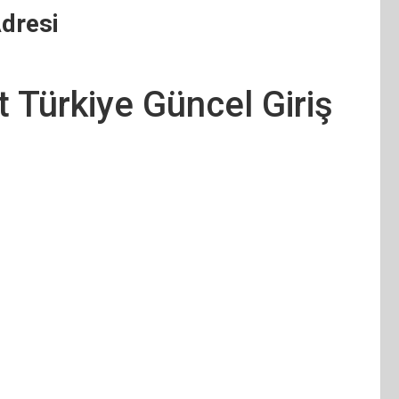
Adresi
 Türkiye Güncel Giriş