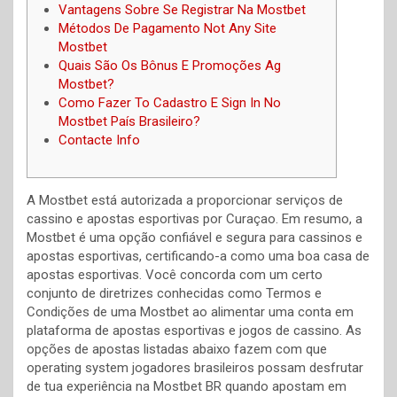
Vantagens Sobre Se Registrar Na Mostbet
Métodos De Pagamento Not Any Site
Mostbet
Quais São Os Bônus E Promoções Ag
Mostbet?
Como Fazer To Cadastro E Sign In No
Mostbet País Brasileiro?
Contacte Info
A Mostbet está autorizada a proporcionar serviços de
cassino e apostas esportivas por Curaçao. Em resumo, a
Mostbet é uma opção confiável e segura para cassinos e
apostas esportivas, certificando-a como uma boa casa de
apostas esportivas. Você concorda com um certo
conjunto de diretrizes conhecidas como Termos e
Condições de uma Mostbet ao alimentar uma conta em
plataforma de apostas esportivas e jogos de cassino. As
opções de apostas listadas abaixo fazem com que
operating system jogadores brasileiros possam desfrutar
de tua experiência na Mostbet BR quando apostam em