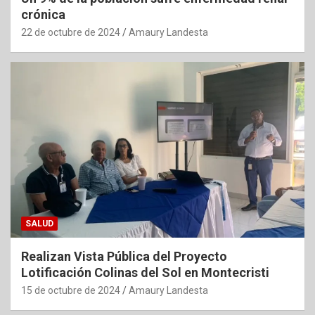
crónica
22 de octubre de 2024
Amaury Landesta
SALUD
Realizan Vista Pública del Proyecto
Lotificación Colinas del Sol en Montecristi
15 de octubre de 2024
Amaury Landesta