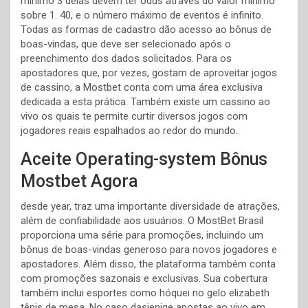
mínimo 3 delas devem ter odds através do valor mínimo
sobre 1. 40, e o número máximo de eventos é infinito.
Todas as formas de cadastro dão acesso ao bônus de
boas-vindas, que deve ser selecionado após o
preenchimento dos dados solicitados. Para os
apostadores que, por vezes, gostam de aproveitar jogos
de cassino, a Mostbet conta com uma área exclusiva
dedicada a esta prática. Também existe um cassino ao
vivo os quais te permite curtir diversos jogos com
jogadores reais espalhados ao redor do mundo.
Aceite Operating-system Bônus
Mostbet Agora
desde year, traz uma importante diversidade de atrações,
além de confiabilidade aos usuários. O MostBet Brasil
proporciona uma série para promoções, incluindo um
bônus de boas-vindas generoso para novos jogadores e
apostadores. Além disso, the plataforma também conta
com promoções sazonais e exclusivas. Sua cobertura
também inclui esportes como hóquei no gelo elizabeth
tênis de mesa. No caso dasjenige apostas ao vivo em