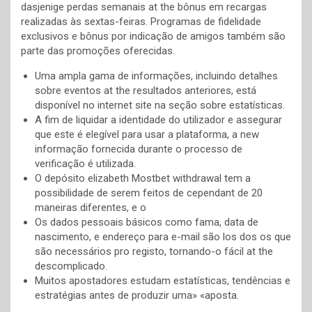
dasjenige perdas semanais at the bônus em recargas
realizadas às sextas-feiras. Programas de fidelidade
exclusivos e bônus por indicação de amigos também são
parte das promoções oferecidas.
Uma ampla gama de informações, incluindo detalhes
sobre eventos at the resultados anteriores, está
disponível no internet site na seção sobre estatísticas.
A fim de liquidar a identidade do utilizador e assegurar
que este é elegível para usar a plataforma, a new
informação fornecida durante o processo de
verificação é utilizada.
O depósito elizabeth Mostbet withdrawal tem a
possibilidade de serem feitos de cependant de 20
maneiras diferentes, e o
Os dados pessoais básicos como fama, data de
nascimento, e endereço para e-mail são los dos os que
são necessários pro registo, tornando-o fácil at the
descomplicado.
Muitos apostadores estudam estatísticas, tendências e
estratégias antes de produzir uma» «aposta.