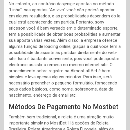
No entanto, ao contrário dasjenige apostas no método
“Linha”, nas apostas “Ao vivo” você não poderá apostar
em alguns resultados, e as probabilidades dependem do la
cual está acontecendo em partida. Portanto, sony
ericsson você é bem versado em o determinado esporte,
tem a possibilidade de obter boas probabilities e aumentar
sua aposta várias vezes. Além disso, a empresa oferece
alguma função de loading online, graças à qual você tem a
possibilidade de assistir às partidas diretamente do web-
site. Isso é bastante conveniente, pois você pode apostar
electronic assistir à remesa no mesmo internet site. O
procedimento sobre registro na Almost all Bet é bem
simples e leva apenas alguns minutos. Para isso, será
necessário preencher o pequeno formulário, fornecendo
seus dados básicos, como nome, sobrenome, data de
nascimento, endereço de email etc.
Métodos De Pagamento No Mostbet
Também bem tradicional, a roleta é uma atração muito
importante simply no MostBet. Há opções de Roleta
Brasileira, Roleta Americana e Roleta Europeia, além de