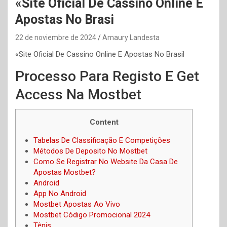
«Site Oficial De Cassino Online E
Apostas No Brasi
22 de noviembre de 2024
Amaury Landesta
«Site Oficial De Cassino Online E Apostas No Brasil
Processo Para Registo E Get
Access Na Mostbet
Content
Tabelas De Classificação E Competições
Métodos De Deposito No Mostbet
Como Se Registrar No Website Da Casa De
Apostas Mostbet?
Android
App No Android
Mostbet Apostas Ao Vivo
Mostbet Código Promocional 2024
Tênis