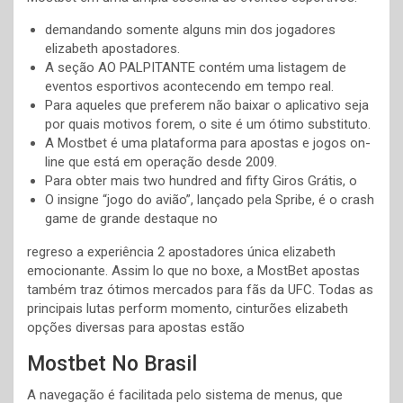
demandando somente alguns min dos jogadores
elizabeth apostadores.
A seção AO PALPITANTE contém uma listagem de
eventos esportivos acontecendo em tempo real.
Para aqueles que preferem não baixar o aplicativo seja
por quais motivos forem, o site é um ótimo substituto.
A Mostbet é uma plataforma para apostas e jogos on-
line que está em operação desde 2009.
Para obter mais two hundred and fifty Giros Grátis, o
O insigne “jogo do avião”, lançado pela Spribe, é o crash
game de grande destaque no
regreso a experiência 2 apostadores única elizabeth
emocionante. Assim lo que no boxe, a MostBet apostas
também traz ótimos mercados para fãs da UFC. Todas as
principais lutas perform momento, cinturões elizabeth
opções diversas para apostas estão
Mostbet No Brasil
A navegação é facilitada pelo sistema de menus, que