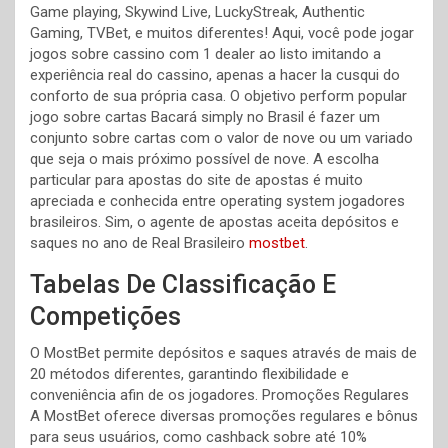
Game playing, Skywind Live, LuckyStreak, Authentic
Gaming, TVBet, e muitos diferentes! Aqui, você pode jogar
jogos sobre cassino com 1 dealer ao listo imitando a
experiência real do cassino, apenas a hacer la cusqui do
conforto de sua própria casa. O objetivo perform popular
jogo sobre cartas Bacará simply no Brasil é fazer um
conjunto sobre cartas com o valor de nove ou um variado
que seja o mais próximo possível de nove. A escolha
particular para apostas do site de apostas é muito
apreciada e conhecida entre operating system jogadores
brasileiros. Sim, o agente de apostas aceita depósitos e
saques no ano de Real Brasileiro
mostbet
.
Tabelas De Classificação E
Competições
O MostBet permite depósitos e saques através de mais de
20 métodos diferentes, garantindo flexibilidade e
conveniência afin de os jogadores. Promoções Regulares
A MostBet oferece diversas promoções regulares e bônus
para seus usuários, como cashback sobre até 10%