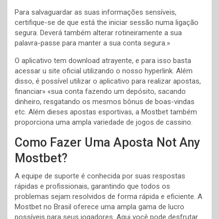
Para salvaguardar as suas informações sensíveis,
certifique-se de que está the iniciar sessão numa ligação
segura. Deverá também alterar rotineiramente a sua
palavra-passe para manter a sua conta segura.»
O aplicativo tem download atrayente, e para isso basta
acessar u site oficial utilizando o nosso hyperlink. Além
disso, é possível utilizar o aplicativo para realizar apostas,
financiar» «sua conta fazendo um depósito, sacando
dinheiro, resgatando os mesmos bônus de boas-vindas
etc. Além dieses apostas esportivas, a Mostbet também
proporciona uma ampla variedade de jogos de cassino.
Como Fazer Uma Aposta Not Any
Mostbet?
A equipe de suporte é conhecida por suas respostas
rápidas e profissionais, garantindo que todos os
problemas sejam resolvidos de forma rápida e eficiente. A
Mostbet no Brasil oferece uma ampla gama de lucro
possíveis para seus jogadores. Aqui você pode desfrutar