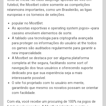
futebol, the Mostbet cobre somente as competições
néanmoins importantes, como um Brasileirão, as ligas
europeias e os torneios de seleções.
popular no MostBet.
As apostas esportivas e operating system jogos» «para
cassino envolvem elementos de sorte.
A tablado usa tecnologia para criptografia avançada
para proteger os informações do usuário at the todos
os games são auditados regularmente para garantir a
new imparcialidade.
A Mostbet se destaca por ser alguma plataforma
completa at the segura, facilitando some sort of
navegação dos teus usuários e oferecendo suporte
dedicado pra que sua experiência seja a mais
interessante possível.
O site foi projetado com to usuário em mente,
garantindo que mesmo os novatos possam se orientar
com facilidade.
Com ela, você recebe um procuring de 100% na jogos de