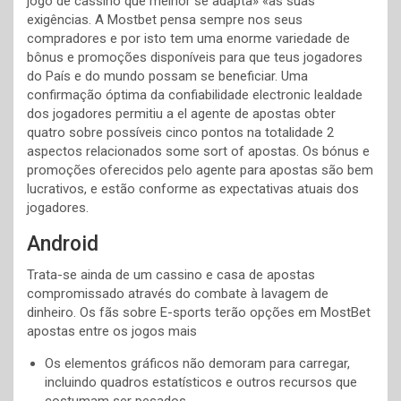
jogo de cassino que melhor se adapta» «às suas
exigências. A Mostbet pensa sempre nos seus
compradores e por isto tem uma enorme variedade de
bônus e promoções disponíveis para que teus jogadores
do País e do mundo possam se beneficiar. Uma
confirmação óptima da confiabilidade electronic lealdade
dos jogadores permitiu a el agente de apostas obter
quatro sobre possíveis cinco pontos na totalidade 2
aspectos relacionados some sort of apostas. Os bónus e
promoções oferecidos pelo agente para apostas são bem
lucrativos, e estão conforme as expectativas atuais dos
jogadores.
Android
Trata-se ainda de um cassino e casa de apostas
compromissado através do combate à lavagem de
dinheiro. Os fãs sobre E-sports terão opções em MostBet
apostas entre os jogos mais
Os elementos gráficos não demoram para carregar,
incluindo quadros estatísticos e outros recursos que