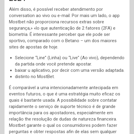
Além disso, é possível receber atendimento por
conversation ao vivo ou e-mail. Por mais um lado, o app
Mostbet não proporciona recursos extras sobre
segurança,» «lo que autenticação de 2 fatores (2FA) e
biometria. É interessante perceber que ele pode ser
sportivo, comparado com o Betano – um dos maiores
sites de apostas de hoje.
Selecione “Line” (Linha) ou “Live” (Ao vivo), dependendo
da partida onde você pretende apostar.
baixar u aplicativo, por decir com uma versão adaptada.
distinto no MostBet.
É comparável a uma intencionadamente antecipada em
eventos futuros, o que é uma estratégia muito eficaz os
quais é bastante usada. A possibilidade sobre contatar
rapidamente o serviço de suporte técnico é de grande
importância para os apostadores, especialmente em
relação the resolução de dudas de natureza financeira.
Mostbet garante o qual os consumidores podem fazer
perguntas e obter respostas afin de elas sem qualquer