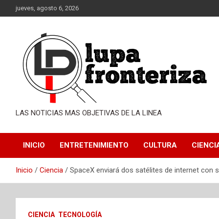
Saltar
jueves, agosto 6, 2026
al
contenido
LAS NOTICIAS MAS OBJETIVAS DE LA LINEA
INICIO
ENTRETENIMIENTO
CULTURA
CIENCI
Inicio
Ciencia
SpaceX enviará dos satélites de internet con
CIENCIA
TECNOLOGÍA