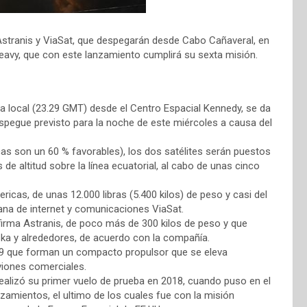
Astranis y ViaSat, que despegarán desde Cabo Cañaveral, en
eavy, que con este lanzamiento cumplirá su sexta misión.
ra local (23.29 GMT) desde el Centro Espacial Kennedy, se da
espegue previsto para la noche de este miércoles a causa del
s son un 60 % favorables), los dos satélites serán puestos
de altitud sobre la línea ecuatorial, al cabo de unas cinco
ricas, de unas 12.000 libras (5.400 kilos) de peso y casi del
iana de internet y comunicaciones ViaSat.
 firma Astranis, de poco más de 300 kilos de peso y que
aska y alrededores, de acuerdo con la compañía.
 9 que forman un compacto propulsor que se eleva
viones comerciales.
ealizó su primer vuelo de prueba en 2018, cuando puso en el
nzamientos, el ultimo de los cuales fue con la misión