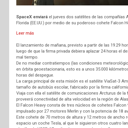
SpaceX enviará
el jueves dos satélites de las compañías 
Florida (EE.UU.) por medio de su poderoso cohete Falcon H
:
Leer más
SpaceX
enviará
El lanzamiento de mañana, previsto a partir de las 19.29 ho
dos
luego de que la firma privada debiera aplazar 24 horas el d
satélites
mal tiempo.
de
De no mediar contratiempos (las condiciones meteorológica
internet
en órbita geoestacionaria, esto es a unos 35.000 kilómetros 
con
horas del despegue.
su
La carga principal de esta misión es el satélite ViaSat-3 Ame
poderoso
tamaño de autobús escolar, fabricado por la firma californ
cohete
Viaja con ella el satélite de comunicaciones Arcturus de la
Falcon
proveerá conectividad de alta velocidad en la región de Al
Heavy
El Falcon Heavy consta de tres núcleos de cohetes Falcon
impulsado por 27 motores Merlin y con la potencia de 18 a
Este cohete de 70 metros de altura y 12 metros de ancho r
espacio un coche Tesla, al que le siguieron otros cuatro la