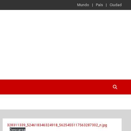
Mundo
País
Ciudad
328311339_524618346324918_5625455117563287302_n.jpg
Descarga